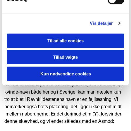
skal forstås som dronning i vor forstand, men evt. som
”husfrue” el. lign.
Men på grund af sliddet og efter en ny undersøgelse i 2004
Vis detaljer
må der under alle omstændigheder tages forbehold for
såvel læsningen som tolkningen.
Tillad alle cookies
Kvindens navn
Tillad valgte
Navnet ”Asbod” er kun fundet på to runesten, denne og én i
Sverige. På den svenske er der utvivlsomt sket en
Kun nødvendige cookies
misforståelse mht. B-runen, den skulle have været et M.
Når man samtidig ved at Asmod (med m) er et almindeligt
kvinde-navn både her og i Sverige, kan man næsten kun
tro at b’et i Ravnkildestenens navn er en fejllæsning. Vi
bemærker også b’ets placering, det ligger ikke pænt midt
imellem naborunerne. Er det derimod et m (Y), forsvinder
denne skævhed, og vi ender således med en Asmod: