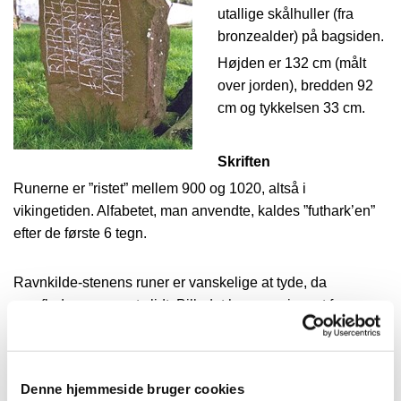
utallige skålhuller (fra
bronzealder) på bagsiden.
Højden er 132 cm (målt
over jorden), bredden 92
cm og tykkelsen 33 cm.
Skriften
Runerne er ”ristet” mellem 900 og 1020, altså i
vikingetiden. Alfabetet, man anvendte, kaldes ”futhark’en”
efter de første 6 tegn.
Ravnkilde-stenens runer er vanskelige at tyde, da
overfladen er meget slidt. Billedet herover viser et forsøg
på en optegning af de 13-18 cm høje runer.
En hændelse i 1859
På en rejse rundt i Danmark kom den engelske forfatter H.
Denne hjemmeside bruger cookies