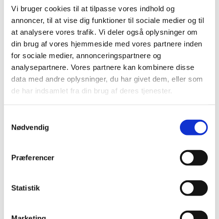
Marryat forbi Ravnkilde. Han havde netop besøgt Nørlund
Vi bruger cookies til at tilpasse vores indhold og
Slot og ville velsagtens se de adelige begravelser i kirken.
annoncer, til at vise dig funktioner til sociale medier og til
Denne var imidlertid låst, så han gik ind i et hus i
at analysere vores trafik. Vi deler også oplysninger om
nærheden og spurgte efter nøglen. ”Gå do te’
din brug af vores hjemmeside med vores partnere inden
skuelmæjsteren,” blev der sagt, og således kom Christen
for sociale medier, annonceringspartnere og
Brøgger (billedet) til at vise kirken frem for gæsten.
analysepartnere. Vores partnere kan kombinere disse
I våbenhuset fik Marryat øje på en stor tærskelsten med
data med andre oplysninger, du har givet dem, eller som
nogle skrifttegn på, og han mente det var en skam at den
de har indsamlet fra din brug af deres tjenester.
bare skulle ligge dér og blive trådt på.
Kort tid efter dette besøg fik Brøgger stenen taget op og
Samtykkevalg
anbragt på dens nuværende plads.
Nødvendig
Præferencer
Hvad fortæller stenen?
Teksten er traditionelt tolket nogenlunde sådan:
Asser landhyrde ristede disse runer efter ’dronning’
Statistik
Asbod ”Landhyrde” kunne også oversættes som en
bestyrer eller forvalter af en slags, ligesom ”dronning” ikke
Marketing