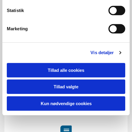
Statistik
Marketing
Det skal I huske
På Folkekirken.dk kan I læse mere om bryllup i
Vis detaljer
Folkekirken og om hvad man skal huske inden
brylluppet.
Tillad alle cookies
Det skal I huske
Tillad valgte
Kun nødvendige cookies