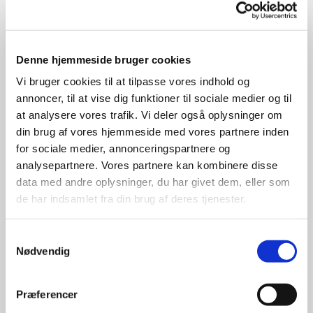
juridisk indhold. Vælger I denne løsning skal
vi bare se en vielsesattest.
Denne hjemmeside bruger cookies
Navneændring
Vi bruger cookies til at tilpasse vores indhold og
Ønsker I at ændre navn på bryllupsdagen?
annoncer, til at vise dig funktioner til sociale medier og til
Det gør I på Borger.dk senest 15 dage før
at analysere vores trafik. Vi deler også oplysninger om
vielsen - med bryllupsdatoen som
din brug af vores hjemmeside med vores partnere inden
ekspeditionsdato.
for sociale medier, annonceringspartnere og
analysepartnere. Vores partnere kan kombinere disse
data med andre oplysninger, du har givet dem, eller som
de har indsamlet fra din brug af deres tjenester.
Samtykkevalg
Nødvendig
Præferencer