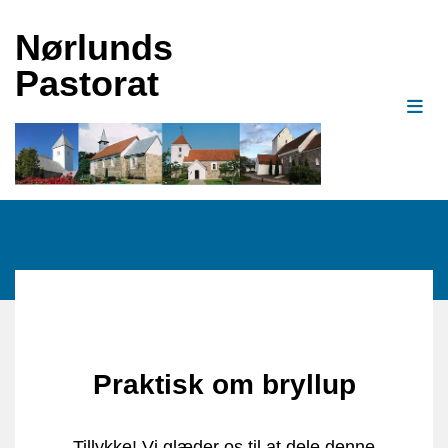
Nørlunds
Pastorat
Praktisk om bryllup
Tillykke! Vi glæder os til at dele denne