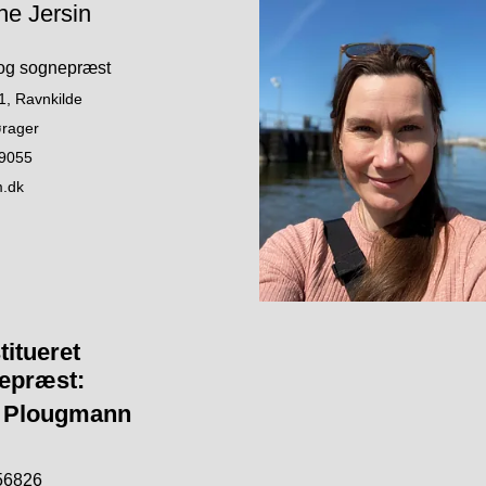
ine Jersin
 og sognepræst
1, Ravnkilde
rager
69055
.dk
itueret
epræst:
 Plougmann
656826