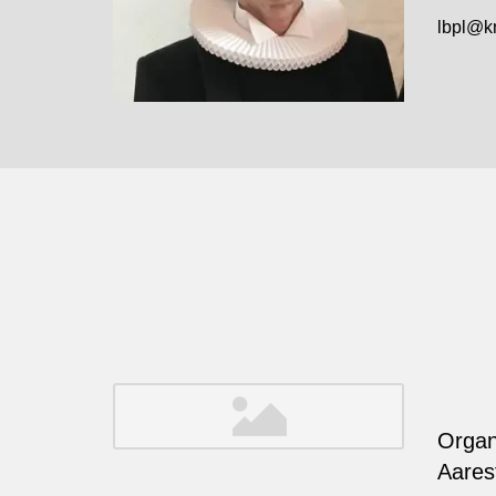
lbpl@k
Organ
Aares