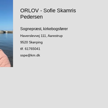
ORLOV - Sofie Skamris
Pedersen
Sognepræst, kirkebogsfører
Haverslevvej 111, Aarestrup
9520 Skørping
tlf. 61765041
sspe@km.dk