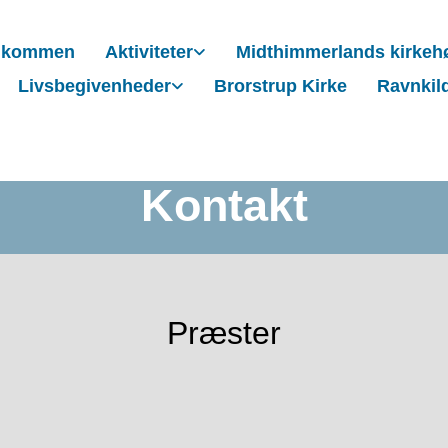
lkommen
Aktiviteter
Midthimmerlands kirkeh
Livsbegivenheder
Brorstrup Kirke
Ravnkil
Kontakt
Præster