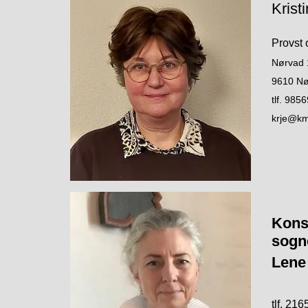
Krist
Provst
Nørvad 
9610 Nø
tlf. 985
krje@km
Konst
sogn
Lene
tlf. 21