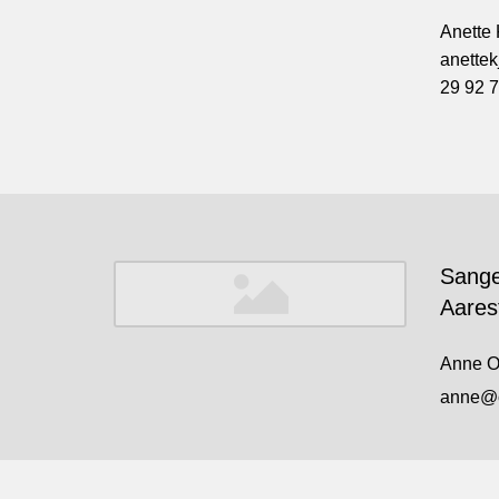
Anette 
anettek
29 92 7
Sange
Aares
Anne O
anne@o