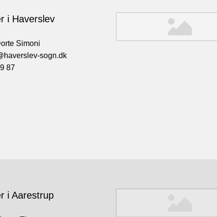
r i Haverslev
orte Simoni
@haverslev-sogn.dk
9 87
r i Aarestrup