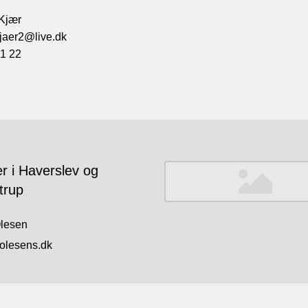
Kjær
jaer2@live.dk
1 22
r i Haverslev og
trup
lesen
lesens.dk