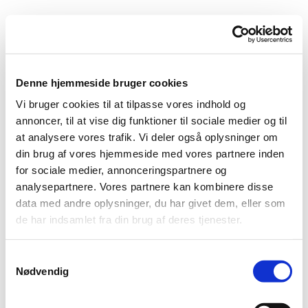
Konfirmander fra Haverslev
Kirke
Denne hjemmeside bruger cookies
Søndag d. 28. april kl. 10.00
Vi bruger cookies til at tilpasse vores indhold og
præst Marianne Nielsen
annoncer, til at vise dig funktioner til sociale medier og til
at analysere vores trafik. Vi deler også oplysninger om
Frida Marie Lund Andreasen
din brug af vores hjemmeside med vores partnere inden
Johanne Greibe Byrialsen
for sociale medier, annonceringspartnere og
Elias Thybo Christensen
analysepartnere. Vores partnere kan kombinere disse
Rasmus Østergaard Harpsøe
data med andre oplysninger, du har givet dem, eller som
Søren Dahl Jepsen
de har indsamlet fra din brug af deres tjenester.
Josefine Buus Jørgensen
Marie Rask Jørgensen
Samtykkevalg
Merle Nordgaard Kjeldsen
Nødvendig
Silje Stella Larsen
Natashja Kaya Gjerding Nielsen