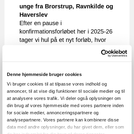
unge fra Brorstrup, Ravnkilde og
Haverslev
Efter en pause i
konfirmationsforløbet her i 2025-26
tager vi hul på et nyt forløb, hvor
undervisning og konfirmationer nu
er overgået til 8. klassetrin. Vi
glæder os til at møde de unge
mennesker og er spændte på, hvad
Denne hjemmeside bruger cookies
et år mere på bagen kan gøre for
Vi bruger cookies til at tilpasse vores indhold og
konfirmationsundervisningen.
annoncer, til at vise dig funktioner til sociale medier og til
De kommende konfirmander fra
at analysere vores trafik. Vi deler også oplysninger om
din brug af vores hjemmeside med vores partnere inden
Sortebakkeskolen vil i skoleåret
for sociale medier, annonceringspartnere og
2026-27 bliver undervist sammen i
analysepartnere. Vores partnere kan kombinere disse
Sognets Hus i Haverslev på
data med andre oplysninger, du har givet dem, eller som
tirsdage kl. 14.30 – 16.00 samt på
de har indsamlet fra din brug af deres tjenester.