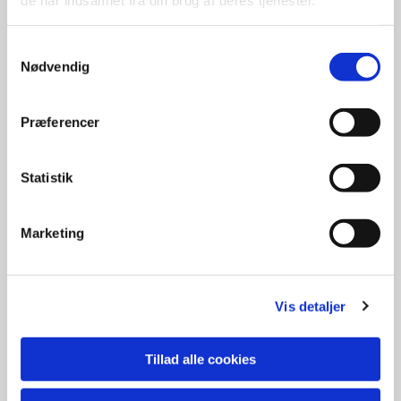
hele undervisningsdage i løbet af
året. Første undervisningsdag
Samtykkevalg
bliver tirsdag d. 1. september
Nødvendig
Man kan allerede nu tilmelde sig
Præferencer
konfirmandforberedelse og
konfirmation elektronisk på
Statistik
www.folkekirken.dk med brug af
MitID. Ved fælles
Marketing
forældremyndighed skal begge
forældre give elektronisk samtykke.
Man kan finde linket til tilmelding
Vis detaljer
nederst her på siden.
Informationsmøde tirsdag d. 25.
Tillad alle cookies
august kl. 17.00