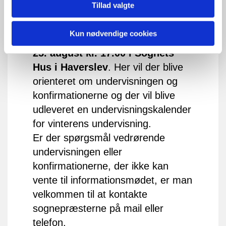
Tillad valgte
Præsterne indbyder desuden til et
informationsmøde i forbindelse med
Kun nødvendige cookies
undervisningsopstarten
tirsdag d.
25. august kl. 17.00 i Sognets
Hus i Haverslev
. Her vil der blive
orienteret om undervisningen og
konfirmationerne og der vil blive
udleveret en undervisningskalender
for vinterens undervisning.
Er der spørgsmål vedrørende
undervisningen eller
konfirmationerne, der ikke kan
vente til informationsmødet, er man
velkommen til at kontakte
sognepræsterne på mail eller
telefon.