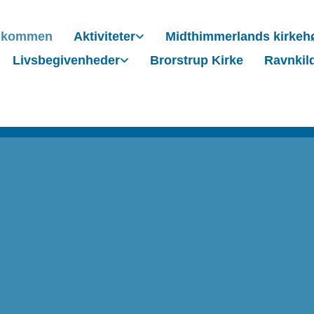
lkommen
Aktiviteter
Midthimmerlands kirkeh
Livsbegivenheder
Brorstrup Kirke
Ravnkil