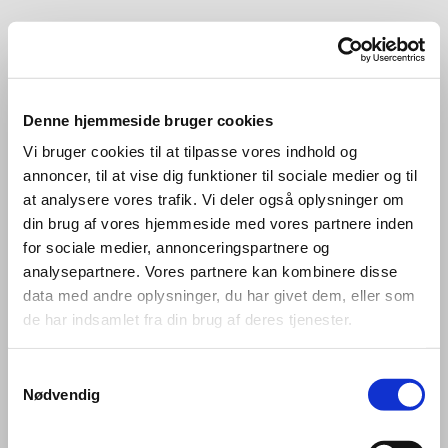
Aarestrup-Haverslev Kirkekor
Aarestrup-Haverslev Kirkekor er et 4-stemmigt voksenkor
Denne hjemmeside bruger cookies
bestående af ca. 20 sangere, ligeligt fordelt mellem herre
Vi bruger cookies til at tilpasse vores indhold og
og damestemmer.
annoncer, til at vise dig funktioner til sociale medier og til
Alle stemmetyper er meget velkomne i koret. Der kræves
at analysere vores trafik. Vi deler også oplysninger om
ikke nodekendskab, men man skal kunne synge rent og
din brug af vores hjemmeside med vores partnere inden
korerfaring er en fordel.
for sociale medier, annonceringspartnere og
Koret øver hver mandag aften kl. 19.00 – 21.00 i Sognets
analysepartnere. Vores partnere kan kombinere disse
Hus i Haverslev. Undervejs i korprøven er der fælles
data med andre oplysninger, du har givet dem, eller som
kaffepause, og aftenerne rundes af med fællessang fra
de har indsamlet fra din brug af deres tjenester.
højskolesangbogen.
Koret har tidligere sunget både Carl Nielsens korværk
Samtykkevalg
”Fynsk Forår” og N.W. Gades Elverskud og har derudover
Nødvendig
bl.a. opført det nyskrevne værk ”Sprækker i virkeligheden”
med tekst af Lisbeth Smedegaard Andersen og musik af